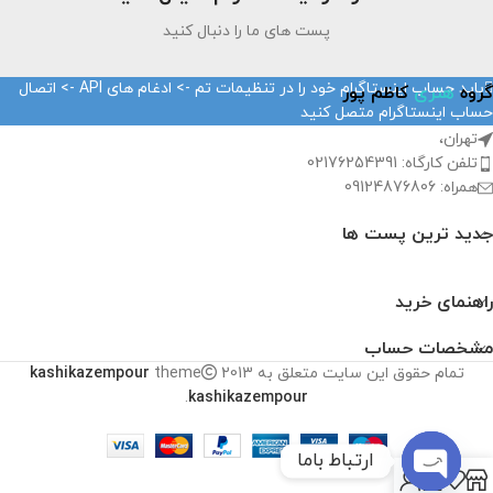
پست های ما را دنبال کنید
باید حساب اینستاگرام خود را در تنظیمات تم -> ادغام های API -> اتصال
گروه
هنری
کاظم پور
حساب اینستاگرام متصل کنید
تهران،
تلفن کارگاه: 02176254391
همراه: 09124876806
جدید ترین پست ها
راهنمای خرید
مشخصات حساب
تمام حقوق این سایت متعلق به
2013
theme
kashikazempour
.
kashikazempour
ارتباط باما
0