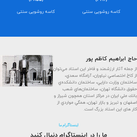
کاسه روشویی سنتی
کاسه روشویی سنتی
حاج ابراهیم کاظم پور
از جمله آثار ارزشمند و فاخر اين استاد مي‌توان
از كاخ اختصاصي نياوران، آرامگاه سعدي،
ساختمان وزارت دارايي، ساختمان دانشكده‌ي
حقوق دانشگاه تهران، ساختمان‌هاي شعب
بانك ملي ايران در مراكز استان همچون شيراز و
اصفهان و تبريز و بازار تهران، همگي مواردي از
کار های این استاد بزرگ است.
اینستاگرام ما
ما را در اینستاگرام دنیال کنید