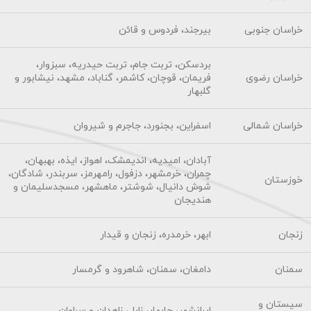
خراسان جنوبی
بیرجند، فردوس و قائن
بردسکن، تربت جام، تربت حیدریه، سبزوار،
خراسان رضوی
فریمان، قوچان، کاشمر، گناباد، مشهد، نیشابور و
گلبهار
خراسان شمالی
اسفراین، بجنورد، جاجرم و شیروان
آبادان، امیدیه، اندیمشک، اهواز، ایذه، بهبهان،
چمران، خرمشهر، دزفول، رامهرمز، سربندر، شادگان،
خوزستان
شوش دانیال، شوشتر، ماهشهر، مسجدسلیمان و
هندیجان
زنجان
ابهر، خرمدره، زنجان و قیدار
سمنان
دامغان، سمنان، شاهرود و گرمسار
سیستان و
ایرانشهر، چابهار، زابل، زاهدان و سراوان