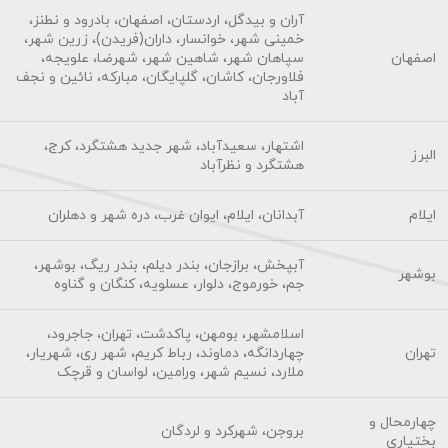
آران و بیدگل، اردستان، اصفهان، بادرود و نطنز،
خمینی شهر، خوانسار، داران(فریدن)، زرین شهر،
اصفهان
سپاهان شهر، شاهین شهر، شهرضا، علویجه،
فلاورجان، کاشان، گلپایگان، مبارکه، نائین و نجف
آباد
اشتهار، سعیدآباد، شهر جدید هشتگرد، کرج،
البرز
هشتگرد و نظرآباد
ایلام
آبدانان، ایلام، ایوان غرب، دره شهر و دهلران
آبپخش، برازجان، بندر دیلم، بندر ریگ، بوشهر،
بوشهر
جم، خورموج، دلوار، عسلویه، کنگان و گناوه
اسلامشهر، بومهن، پاکدشت، تهران، جاجرود،
تهران
چهاردانگه، دماوند، رباط کریم، شهر ری، شهریار،
ملارد، نسیم شهر، ورامین، لواسان و قرچک
چهارمحال و
بروجن، شهرکرد و لردگان
بختیاری