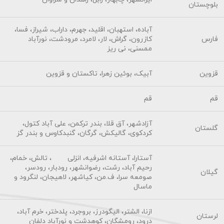
بلوچستان
آباده، استهبان، اقلید، جهرم، داراب، شیراز، فسا،
فارس
کازرون، گراش، لار، لامرد، مرودشت، نورآباد
ممسنی، نی ریز
قزوین
آبیک، بوئین زهرا، تاکستان و قزوین
قم
قم
آزادشهر، آق قلا، بندر ترکمن، علی آباد کتول،
گلستان
کردکوی، گالیکش، گرگان، گنبدکاوس و بندر گز
آستارا، آستانه اشرفیه، انزلی ، تالش، خمام،
رحیم آباد، رشت، رضوانشهر، رودبار، رودسر،
گیلان
صومعه سرا، ف.من، کیاشهر، لاهیجان، لنگرود و
ماسال
ازنا، الشتر، الیگودرز، بروجرد، پلدختر، خرم آباد،
لرستان
درود، رومشگان، کوهدشت و نورآباد دلفان