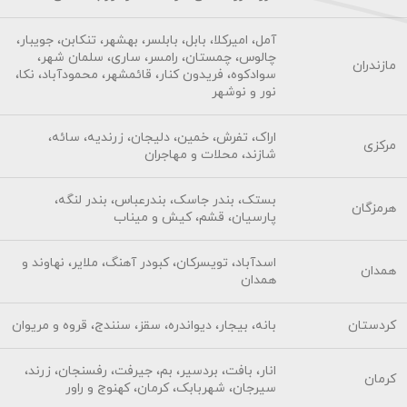
آمل، امیرکلا، بابل، بابلسر، بهشهر، تنکابن، جویبار،
چالوس، چمستان، رامسر، ساری، سلمان شهر،
مازندران
سوادکوه، فریدون کنار، قائمشهر، محمودآباد، نکا،
نور و نوشهر
اراک، تفرش، خمین، دلیجان، زرندیه، سائه،
مرکزی
شازند، محلات و مهاجران
بستک، بندر جاسک، بندرعباس، بندر لنگه،
هرمزگان
پارسیان، قشم، کیش و میناب
اسدآباد، تویسرکان، کبودر آهنگ، ملایر، نهاوند و
همدان
همدان
کردستان
بانه، بیجار، دیواندره، سقز، سنندج، قروه و مریوان
انار، بافت، بردسیر، بم، جیرفت، رفسنجان، زرند،
کرمان
سیرجان، شهربابک، کرمان، کهنوج و راور