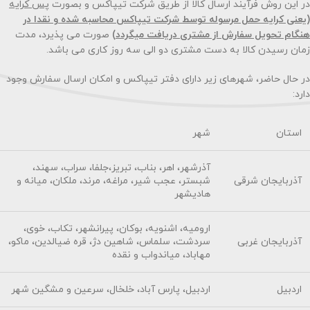
در این روش فرآیند ارسال کالا از طریق شرکت تیپاکس و بصورت
پس کرایه
(یعنی کرایه حمل مرسوله توسط شرکت تیپاکس محاسبه شده و نقدا در
هنگام تحویل سفارش از مشتری دریافت میگردد)
صورت می پذیرد، مدت
زمان رسیدن کالا به دست مشتری دو الی سه روز کاری می باشد.
در حال حاضر، شهرهای زیر دارای دفتر تیپاکس و امکان ارسال سفارش وجود
دارد:
استان
شهر
آذرشهر، اهر، بناب، تبریز،جلفا، سراب، سهند،
آذربایجان شرقی
شبستر، عجب شیر، مراغه، مرند، ملکان، میانه و
هادیشهر
ارومیه، اشنویه، بوکان، پیرانشهر، تکاب، خوی،
آذربایجان غربی
سردشت، سلماس، شاهین دژ، قره ضیالدین، ماکو،
مهاباد، میاندواب و نقده
اردبیل
اردبیل، پارس آباد، خلخال، سرعین و مشگین شهر