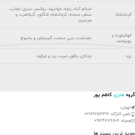
اسلام آباد، پاوه، جوانرود، روانسر، سرپل ذهاب،
کرمانشاه
سنقر، صحنه، کرمانشاه، کنگاور، گیلانغرب و
هرسین
کهکیلویه و
دهدشت، سی سخت، گچساران و یاسوج
بویراحمد
یزد
اردکان، بافق، میبد، یزد و ابرکوه
…………………….
گروه
هنری
کاظم پور
تهران،
تلفن کارگاه: 02176254391
همراه: 09124876806
جدید ترین پست ها