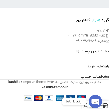
گروه
هنری
کاظم پور
تهران،
تلفن کارگاه: 02176254391
همراه: 09124876806
جدید ترین پست ها
راهنمای خرید
مشخصات حساب
تمام حقوق این سایت متعلق به
2013
theme
kashikazempour
.
kashikazempour
ارتباط باما
0