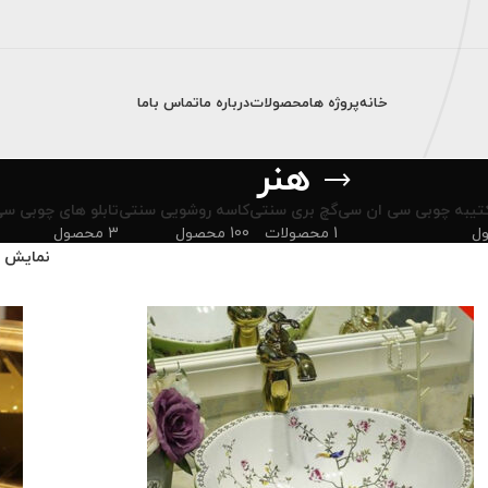
خانه
پروژه ها
محصولات
درباره ما
تماس باما
هنر
تیبه چوبی سی ان سی
گچ بری سنتی
کاسه روشویی سنتی
تابلو های چوبی س
1 محصولات
100 محصول
3 محصول
نمایش