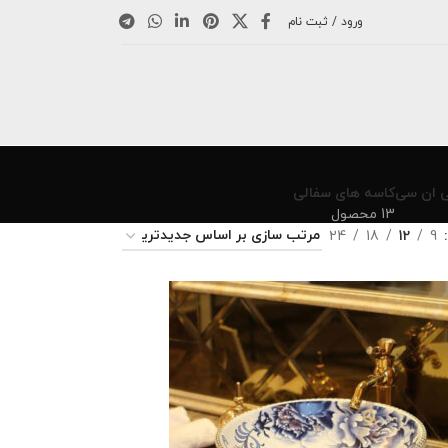
ورود / ثبت نام
ی ان سی
کاسه های سفالی
13 محصول
24
18
12
9