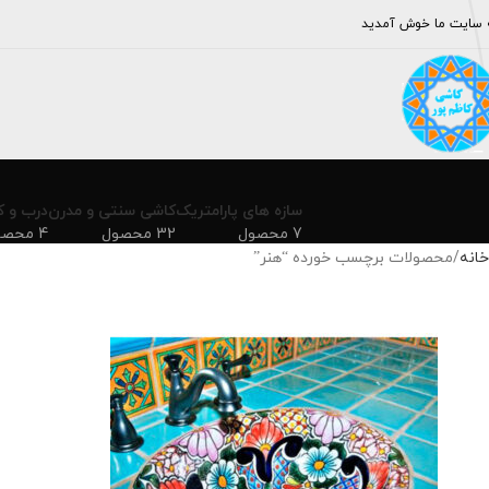
 سایت ما خوش آمدید
سازه های پارامتریک
کاشی سنتی و مدرن
درب و ک
7 محصول
32 محصول
4 محصول
خانه
محصولات برچسب خورده “هنر”