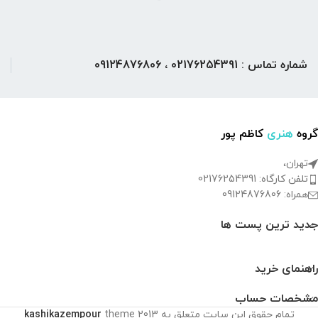
شماره تماس : 02176254391 ، 09124876806
گروه
هنری
کاظم پور
تهران،
تلفن کارگاه: 02176254391
همراه: 09124876806
جدید ترین پست ها
راهنمای خرید
مشخصات حساب
تمام حقوق این سایت متعلق به
2013
theme
kashikazempour