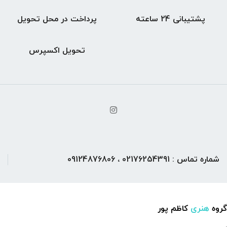
پشتیبانی 24 ساعته
پرداخت در محل تحویل
تحویل اکسپرس
شماره تماس : 02176254391 ، 09124876806
گروه
هنری
کاظم پور