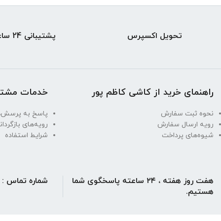
تحویل اکسپرس
پشتیبانی 24 ساعته
راهنمای خرید از کاشی کاظم پور
خدمات مشتر
نحوه ثبت سفارش
پاسخ به پرسش‌ه
رویه ارسال سفارش
رویه‌های بازگردان
شیوه‌های پرداخت
شرایط استفاده
هفت روز هفته ، ۲۴ ساعته پاسخگوی شما
شماره تماس : 02176254391 ، 09124876806
هستیم.