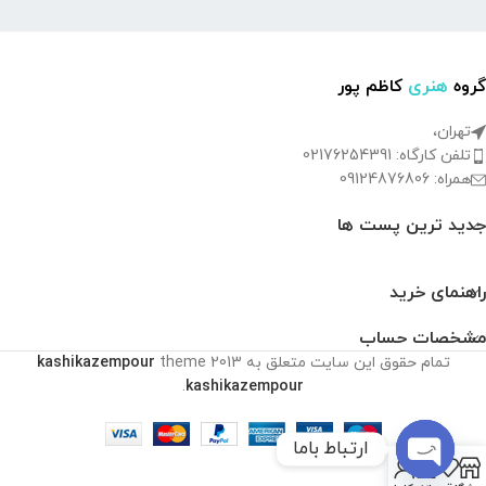
گروه
هنری
کاظم پور
تهران،
تلفن کارگاه: 02176254391
همراه: 09124876806
جدید ترین پست ها
راهنمای خرید
مشخصات حساب
تمام حقوق این سایت متعلق به
2013
theme
kashikazempour
.
kashikazempour
ارتباط باما
0