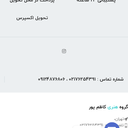
پشتیبانی 24 ساعته
پرداخت در محل تحویل
تحویل اکسپرس
شماره تماس : 02176254391 ، 09124876806
گروه
هنری
کاظم پور
تهران،
تلفن کارگاه: 02176254391