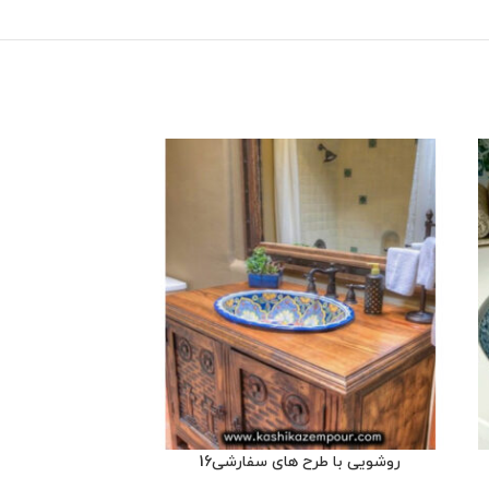
روشویی با طرح های سفارشی16
روشویی با 