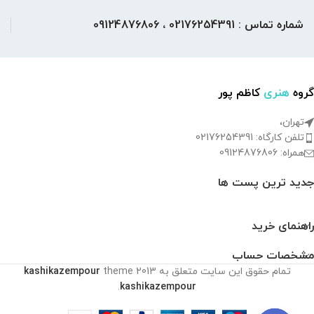
شماره تماس : 02176254391 ، 09124876806
گروه
هنری
کاظم پور
تهران،
تلفن کارگاه: 02176254391
همراه: 09124876806
جدید ترین پست ها
راهنمای خرید
مشخصات حساب
تمام حقوق این سایت متعلق به
2013
theme
kashikazempour
.
kashikazempour